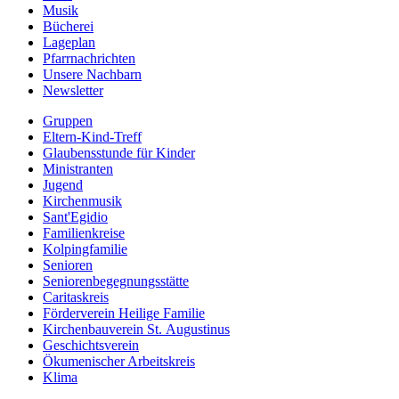
Musik
Bücherei
Lageplan
Pfarrnachrichten
Unsere Nachbarn
Newsletter
Gruppen
Eltern-Kind-Treff
Glaubensstunde für Kinder
Ministranten
Jugend
Kirchenmusik
Sant'Egidio
Familienkreise
Kolpingfamilie
Senioren
Senioren­begegnungs­stätte
Caritaskreis
Förderverein Heilige Familie
Kirchenbauverein St. Augustinus
Geschichtsverein
Ökumenischer Arbeitskreis
Klima