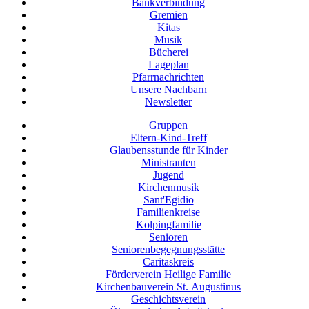
Bankverbindung
Gremien
Kitas
Musik
Bücherei
Lageplan
Pfarrnachrichten
Unsere Nachbarn
Newsletter
Gruppen
Eltern-Kind-Treff
Glaubensstunde für Kinder
Ministranten
Jugend
Kirchenmusik
Sant'Egidio
Familienkreise
Kolpingfamilie
Senioren
Senioren­begegnungs­stätte
Caritaskreis
Förderverein Heilige Familie
Kirchenbauverein St. Augustinus
Geschichtsverein