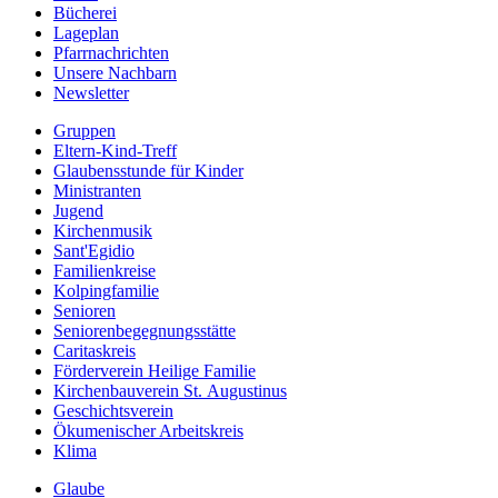
Bücherei
Lageplan
Pfarrnachrichten
Unsere Nachbarn
Newsletter
Gruppen
Eltern-Kind-Treff
Glaubensstunde für Kinder
Ministranten
Jugend
Kirchenmusik
Sant'Egidio
Familienkreise
Kolpingfamilie
Senioren
Senioren­begegnungs­stätte
Caritaskreis
Förderverein Heilige Familie
Kirchenbauverein St. Augustinus
Geschichtsverein
Ökumenischer Arbeitskreis
Klima
Glaube