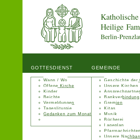
Katholische
Heilige Fam
Berlin-Prenzla
GOTTESDIENST
GEMEINDE
Wann / Wo
Geschichte der
Offene Kirche
Unsere Kirchen
Kinder
Ansprechpartne
Beichte
Bankverbindung
Vermeldungen
Gremien
Tagesliturgie
Kitas
Gedanken zum Monat
Musik
Bücherei
Lageplan
Pfarrnachrichte
Unsere Nachbar