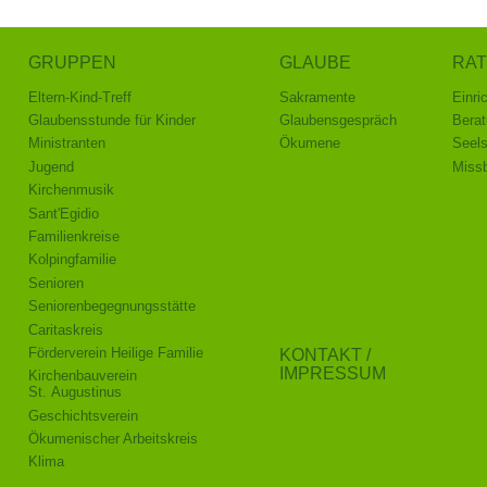
GRUPPEN
GLAUBE
RAT
Eltern-Kind-Treff
Sakramente
Einri
Glaubensstunde für Kinder
Glaubensgespräch
Berat
Ministranten
Ökumene
Seel
Jugend
Missb
Kirchenmusik
Sant'Egidio
Familienkreise
Kolpingfamilie
Senioren
Senioren­begegnungs­stätte
Caritaskreis
Förderverein Heilige Familie
KONTAKT /
IMPRESSUM
Kirchenbauverein
St. Augustinus
Geschichtsverein
Ökumenischer Arbeitskreis
Klima