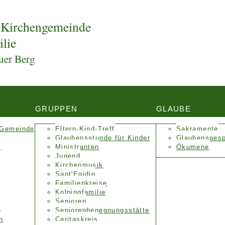
 Kirchengemeinde
ilie
uer Berg
GRUPPEN
GLAUBE
 Gemeinde
Eltern-Kind-Treff
Sakramente
Glaubensstunde für Kinder
Glaubensges
r
Ministranten
Ökumene
Jugend
Kirchenmusik
Sant'Egidio
Familienkreise
Kolpingfamilie
Senioren
n
Senioren­begegnungs­stätte
n
Caritaskreis