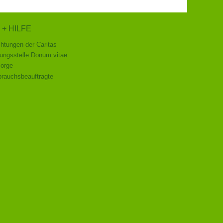
 + HILFE
chtungen der Caritas
ungsstelle Donum vitae
sorge
rauchsbeauftragte