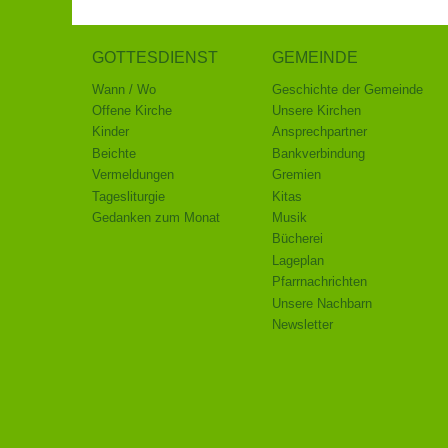
GOTTESDIENST
GEMEINDE
Wann / Wo
Geschichte der Gemeinde
Offene Kirche
Unsere Kirchen
Kinder
Ansprechpartner
Beichte
Bankverbindung
Vermeldungen
Gremien
Tagesliturgie
Kitas
Gedanken zum Monat
Musik
Bücherei
Lageplan
Pfarrnachrichten
Unsere Nachbarn
Newsletter