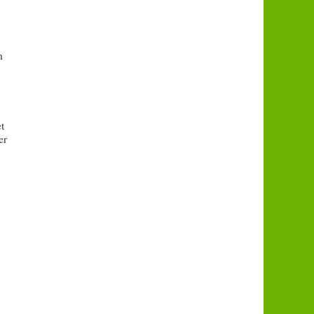
n
t
er