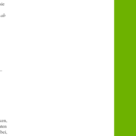
sie
 ab
 –
ken,
hten
bei,