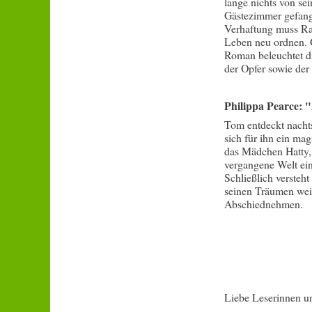
lange nichts von se
Gästezimmer gefang
Verhaftung muss Rac
Leben neu ordnen. G
Roman beleuchtet d
der Opfer sowie d
Philippa Pearce: "
Tom entdeckt nachts
sich für ihn ein magi
das Mädchen Hatty, 
vergangene Welt eint
Schließlich versteht
seinen Träumen weit
Abschiednehmen.
Liebe Leserinnen u