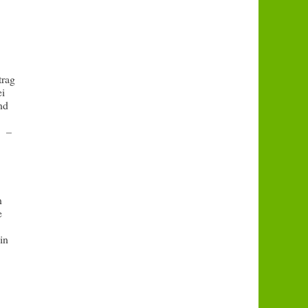
trag
ei
nd
e.
–
n
e
in