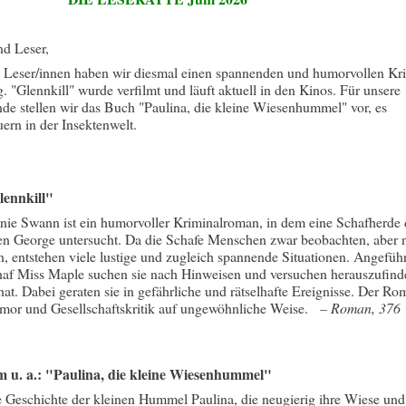
nd Leser,
n Leser/innen haben wir diesmal einen spannenden und humorvollen Kr
. "Glennkill" wurde verfilmt und läuft aktuell in den Kinos. Für unsere
de stellen wir das Buch "Paulina, die kleine Wiesenhummel" vor, es
ern in der Insektenwelt.
ennkill"
nie Swann ist ein humorvoller Kriminalroman, in dem eine Schafherde
en George untersucht. Da die Schafe Menschen zwar beobachten, aber n
en, entstehen viele lustige und zugleich spannende Situationen. Angeführ
af Miss Maple suchen sie nach Hinweisen und versuchen herauszufind
hat. Dabei geraten sie in gefährliche und rätselhafte Ereignisse. Der R
umor und Gesellschaftskritik auf ungewöhnliche Weise.
–
Roman, 376
u. a.: "Paulina, die kleine Wiesenhummel"
ie Geschichte der kleinen Hummel Paulina, die neugierig ihre Wiese und