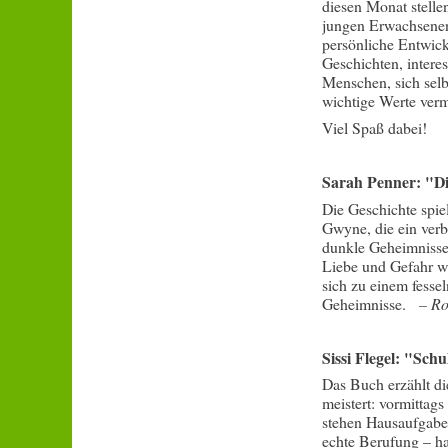
diesen Monat stelle
jungen Erwachsenena
persönliche Entwick
Geschichten, intere
Menschen, sich selb
wichtige Werte verm
Viel Spaß dabei!
Sarah Penner: "Di
Die Geschichte spie
Gwyne, die ein verb
dunkle Geheimnisse
Liebe und Gefahr wä
sich zu einem fess
Geheimnisse.
–
Ro
Sissi Flegel: "Schu
Das Buch erzählt di
meistert: vormittags
stehen Hausaufgaben
echte Berufung – ha