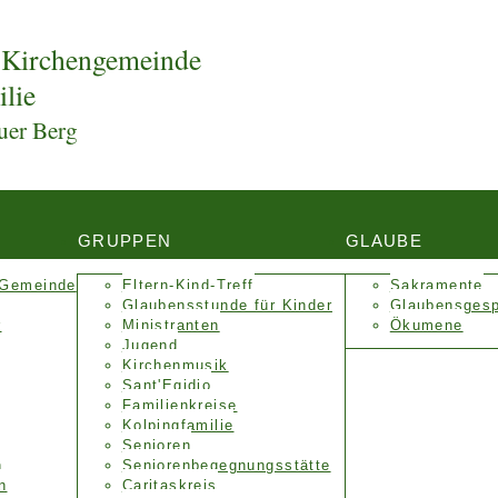
 Kirchengemeinde
ilie
uer Berg
GRUPPEN
GLAUBE
 Gemeinde
Eltern-Kind-Treff
Sakramente
Glaubensstunde für Kinder
Glaubensges
r
Ministranten
Ökumene
Jugend
Kirchenmusik
Sant'Egidio
Familienkreise
Kolpingfamilie
Senioren
n
Senioren­begegnungs­stätte
n
Caritaskreis