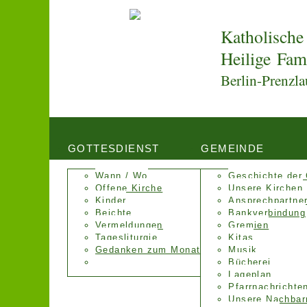
Katholische
Heilige Fam
Berlin-Prenzla
GOTTESDIENST
GEMEINDE
Wann / Wo
Geschichte der
Offene Kirche
Unsere Kirchen
Kinder
Ansprechpartne
Beichte
Bankverbindung
Vermeldungen
Gremien
Tagesliturgie
Kitas
Gedanken zum Monat
Musik
Bücherei
Lageplan
Pfarrnachrichte
Unsere Nachbar