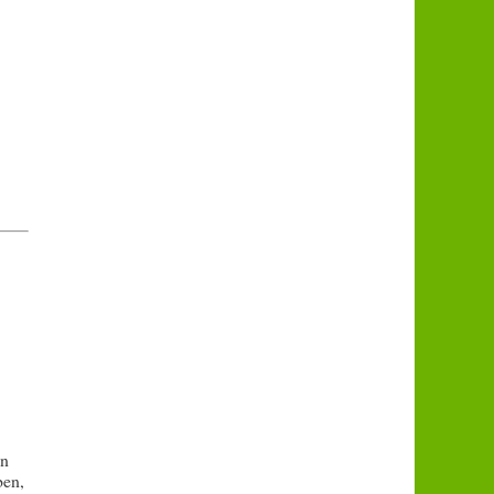
en
ben,