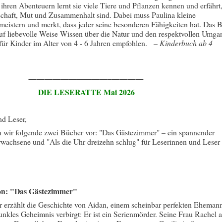
 ihren Abenteuern lernt sie viele Tiere und Pflanzen kennen und erfährt
schaft, Mut und Zusammenhalt sind. Dabei muss Paulina kleine
eistern und merkt, dass jeder seine besonderen Fähigkeiten hat. Das 
auf liebevolle Weise Wissen über die Natur und den respektvollen Umga
 für Kinder im Alter von 4 - 6 Jahren empfohlen.
–
Kinderbuch ab 4
——————————–————
DIE LESERATTE Mai 2026
nd Leser,
n wir folgende zwei Bücher vor: "Das Gästezimmer" – ein spannender
Erwachsene und "Als die Uhr dreizehn schlug" für Leserinnen und Leser
on: "Das Gästezimmer"
er erzählt die Geschichte von Aidan, einem scheinbar perfekten Eheman
dunkles Geheimnis verbirgt: Er ist ein Serienmörder. Seine Frau Rachel 