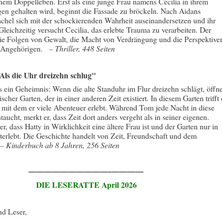
inem Doppelleben. Erst als eine junge Frau namens Cecilia in ihrem
en gehalten wird, beginnt die Fassade zu bröckeln. Nach Aidans
hel sich mit der schockierenden Wahrheit auseinandersetzen und ihr
leichzeitig versucht Cecilia, das erlebte Trauma zu verarbeiten. Der
ie Folgen von Gewalt, die Macht von Verdrängung und die Perspektive
er Angehörigen.
–
Thriller, 448 Seiten
Als die Uhr dreizehn schlug"
 ein Geheimnis: Wenn die alte Standuhr im Flur dreizehn schlägt, öffne
scher Garten, der in einer anderen Zeit existiert. In diesem Garten trifft 
mit dem er viele Abenteuer erlebt. Während Tom jede Nacht in diese
aucht, merkt er, dass Zeit dort anders vergeht als in seiner eigenen.
 er, dass Hatty in Wirklichkeit eine ältere Frau ist und der Garten nur in
erlebt. Die Geschichte handelt von Zeit, Freundschaft und dem
–
Kinderbuch ab 8 Jahren, 256 Seiten
——————————–————
DIE LESERATTE April 2026
nd Leser,