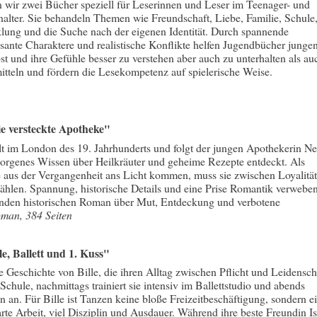
n wir zwei Bücher speziell für Leserinnen und Leser im Teenager- und
lter. Sie behandeln Themen wie Freundschaft, Liebe, Familie, Schule
lung und die Suche nach der eigenen Identität. Durch spannende
ssante Charaktere und realistische Konflikte helfen Jugendbücher junge
st und ihre Gefühle besser zu verstehen aber auch zu unterhalten als au
itteln und fördern die Lesekompetenz auf spielerische Weise.
e versteckte Apotheke"
lt im London des 19. Jahrhunderts und folgt der jungen Apothekerin Ne
orgenes Wissen über Heilkräuter und geheime Rezepte entdeckt. Als
 aus der Vergangenheit ans Licht kommen, muss sie zwischen Loyalität
hlen. Spannung, historische Details und eine Prise Romantik verwebe
elnden historischen Roman über Mut, Entdeckung und verbotene
man, 384 Seiten
le, Ballett und 1. Kuss"
e Geschichte von Bille, die ihren Alltag zwischen Pflicht und Leidensch
 Schule, nachmittags trainiert sie intensiv im Ballettstudio und abends
 an. Für Bille ist Tanzen keine bloße Freizeitbeschäftigung, sondern e
rte Arbeit, viel Disziplin und Ausdauer. Während ihre beste Freundin I