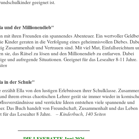
rundschulkinder geeignet ist.
la und der Millionendieb"
n mit ihren Freunden ein spannendes Abenteuer. Ein wertvoller Geldbe
ie Kinder geraten in die Verfolgung eines geheimnisvollen Diebes. Dab
htig Zusammenhalt und Vertrauen sind. Mit viel Mut, Einfallsreichtum u
n sie, das Rätsel zu lösen und den Millionendieb zu entlarven. Dabei
ustige und aufregende Situationen. Geeignet für das Lesealter 8-11 Jahr
iten
a in der Schule"
le erzählt Ella von den lustigen Erlebnissen ihrer Schulklasse. Zusamme
und ihrem etwas chaotischen Lehrer gerät sie immer wieder in komisch
Missverständnisse und verrückte Ideen entstehen viele spannende und
er. Das Buch handelt von Freundschaft, Zusammenhalt und das Leben 
t für das Lesealter 8 Jahre.
–
Kinderbuch, 140 Seiten
——————————–————
DIE LESERATTE Juni 2026