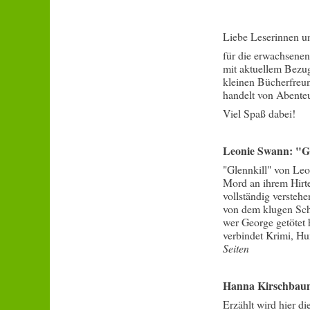
Liebe Leserinnen u
für die erwachsene
mit aktuellem Bezug
kleinen Bücherfreun
handelt von Abenteu
Viel Spaß dabei!
Leonie Swann: "Gl
"Glennkill" von Leo
Mord an ihrem Hirt
vollständig versteh
von dem klugen Sch
wer George getötet 
verbindet Krimi, H
Seiten
Hanna Kirschbaum 
Erzählt wird hier d