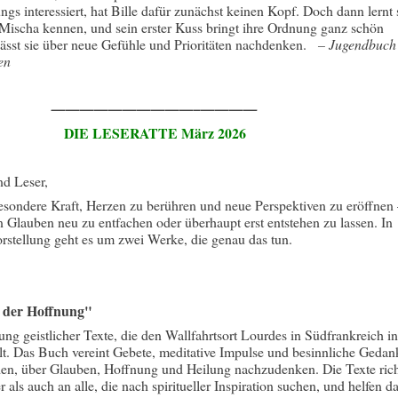
ungs interessiert, hat Bille dafür zunächst keinen Kopf. Doch dann lernt 
Mischa kennen, und sein erster Kuss bringt ihre Ordnung ganz schön
ässt sie über neue Gefühle und Prioritäten nachdenken.
–
Jugendbuch
en
——————————–————
DIE LESERATTE März 2026
nd Leser,
sondere Kraft, Herzen zu berühren und neue Perspektiven zu eröffnen
Glauben neu zu entfachen oder überhaupt erst entstehen zu lassen. In
orstellung geht es um zwei Werke, die genau das tun.
e der Hoffnung"
ung geistlicher Texte, die den Wallfahrtsort Lourdes in Südfrankreich in
llt. Das Buch vereint Gebete, meditative Impulse und besinnliche Gedan
den, über Glauben, Hoffnung und Heilung nachzudenken. Die Texte ric
r als auch an alle, die nach spiritueller Inspiration suchen, und helfen da