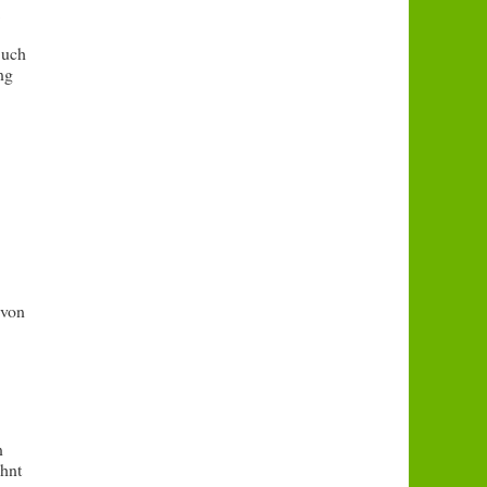
,
Buch
ng
 von
n
ahnt