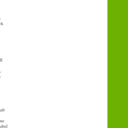
,
n
ch
ll
,
n
aft
ine
sabel