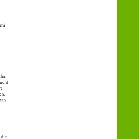
imi
 den
icht
t
en,
oman
 die