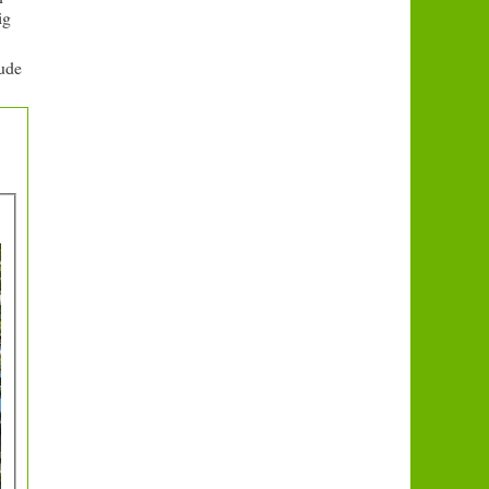
ig
eude