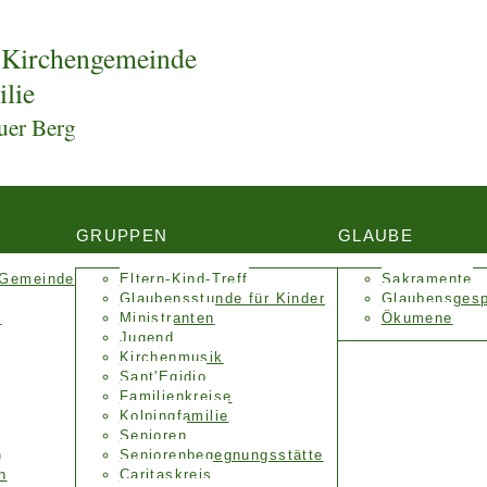
 Kirchengemeinde
ilie
uer Berg
GRUPPEN
GLAUBE
 Gemeinde
Eltern-Kind-Treff
Sakramente
Glaubensstunde für Kinder
Glaubensges
r
Ministranten
Ökumene
Jugend
Kirchenmusik
Sant'Egidio
Familienkreise
Kolpingfamilie
Senioren
n
Senioren­begegnungs­stätte
n
Caritaskreis