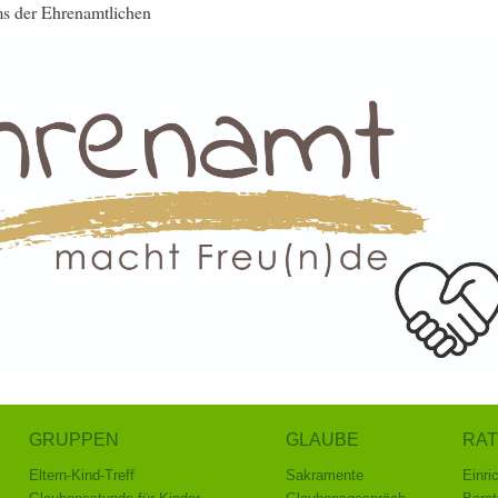
s der Ehrenamtlichen
GRUPPEN
GLAUBE
RAT
Eltern-Kind-Treff
Sakramente
Einri