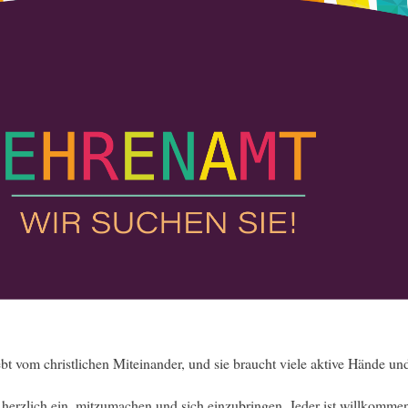
t vom christlichen Miteinander, und sie braucht viele aktive Hände un
 herzlich ein, mitzumachen und sich einzubringen. Jeder ist willkomme