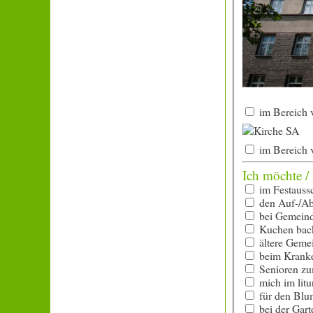
im Bereich v
im Bereich v
Ich möchte / 
im Festauss
den Auf-/Ab
bei Gemeinde
Kuchen back
ältere Gemei
beim Kranke
Senioren zu
mich im litu
für den Blu
bei der Gart