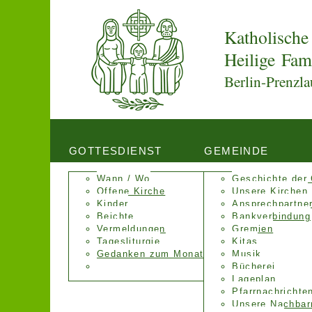
Katholische
Heilige Fam
Berlin-Prenzla
GOTTESDIENST
GEMEINDE
Wann / Wo
Geschichte der
Offene Kirche
Unsere Kirchen
Kinder
Ansprechpartne
Beichte
Bankverbindung
Vermeldungen
Gremien
Tagesliturgie
Kitas
Gedanken zum Monat
Musik
Bücherei
Lageplan
Pfarrnachrichte
Unsere Nachbar