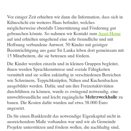
Vor einiger Zeit erhielten wir dann die Information, dass sich in
Kilinochchi ein weiteres Haus befindet, welches
möglicherweise ebenfalls Unterstützung und Förderung gut
gebrauchen könnte. So nahmen wir Kontakt zum
Asset-Home
auf und erhielten umgehend eine sehr freundliche und mit
Hoffnung verbundene Antwort. 50 Kinder mit geistiger
Beeinträchtigung aus ganz Sri Lanka leben dort gemeinsam mit
15 Mitarbeitern, die sie betreuen und fördern.
Die Kinder werden einzeln und in kleinen Gruppen begleitet,
ihnen werden Sprachkenntnisse und soziale Fähigkeiten
vermittelt und sie sollen zukünftig in verschiedenen Bereichen
wie Schreinern, Teppichknüpfen, Nähen und Kuchenbacken
ausgebildet werden. Dafür, und um ihre Freizeitaktivitäten
durchführen zu können, wurde es zwingend notwendig, eine
Mehrzweckhalle
umweltfreundliche und leicht zugängliche
zu
bauen. Die Kosten dafür wurden auf etwa 38.000 Euro
angesetzt.
Da für einen Bankkredit das notwendige Eigenkapital nicht in
ausreichendem Maße vorhanden war und wir als Gemeinde
Projekte unterstützen und fördern wollen, die nachhaltig sind,